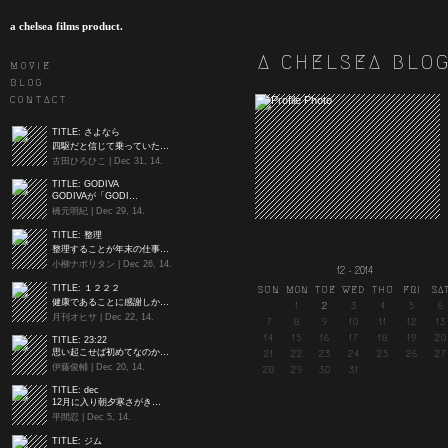
a chelsea films product.
A CHELSEA BLO
MOVIE
BLOG
CONTACT
TITLE:
さよなら
四駆だと信じて乗っていた…
古田ひろひこ | Dec 31, 14.
TITLE:
GODIVA
GODIVAが「GODI…
橋元明紀 | Dec 29, 14.
TITLE:
整理
整理することが年末の仕事…
小柳ナポリタン | Dec 26, 14.
12 - 2014
TITLE:
１２２２
SUN
MON
TUE
WED
THU
FRI
SA
健康であることに感謝しか…
1
2
3
4
5
6
月刊オヒサ | Dec 22, 14.
7
8
9
10
11
12
13
14
15
16
17
18
19
20
TITLE:
23:22
思い起こせば初めてなのか…
21
22
23
24
25
26
27
伊藤俊輔 | Dec 20, 14.
28
29
30
31
TITLE:
dec
12月に入り朝夕寒さがき…
平間忍 | Dec 5, 14.
TITLE:
ジム