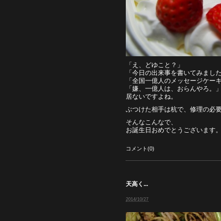
「え、どゆこと？」
「今日の出来事を書いてみまし
「全国一億人のメッセージケー
「嫌、一億人は、おらんやろ。
居ないですよね。
ぶつけた相手は杭で、修理の必
そんなこんなで、
お誕生日おめでとうございます
コメント(0)
天高く...
2014/10/27