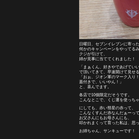
日曜日、セブンイレブンに寄っ
何かのキャンペーンをやってる
クジが引けて、
姉が見事に当ててくれました！
「まぁくん、好きやであげてい
で頂いてきて、早速開けて見せ
「おぉ、ジオン軍のマーク入り
蓋付きで、いいやん！」
と、喜んでます。
各店で10個限定だそうです。
こんなとこで、くじ運を使っち
にしても、赤い彗星の赤って、
こんなくすんだ赤なんだぁーっ
お父さんにもお母さんにも、
叩かれまくって育った私は、思
お姉ちゃん、サンキューです！