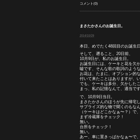
コメント(0)
まさたかさんのお誕生日。
2014/10/29
本日、めでたく48回目のお誕生
そして、遡ること、20日前、
10月9日が、私のお誕生日。
お誕生日には、ケーキと花を欠
嘘です、そんな歌の歌詞のよう
お花は、たまに、オプション的
付いて来たことはありますが、
でも、ケーキは多分、欠かしたこ
まっ、私の記憶なんて、適当で
で、10月9日当日。
まさたかさんのほうが先に帰宅
サプライズ的な物で聞くのもな
（ケーキはどこかなぁ〜？）で
まず冷蔵庫をチェック！
無い。
台所をチェック！
無い。
あー、車に置きっぱかなぁ〜で