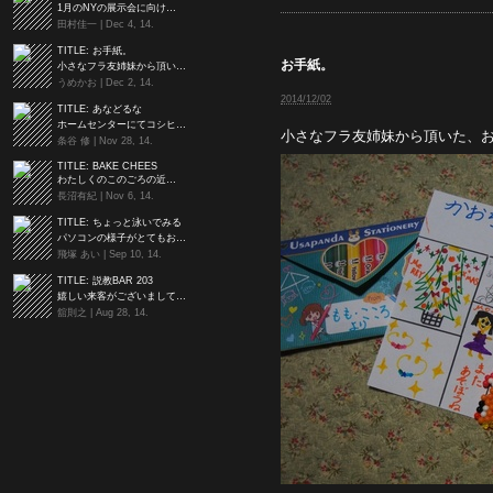
1月のNYの展示会に向け…
田村佳一 | Dec 4, 14.
TITLE:
お手紙。
お手紙。
小さなフラ友姉妹から頂い…
うめかお | Dec 2, 14.
2014/12/02
TITLE:
あなどるな
ホームセンターにてコシヒ…
小さなフラ友姉妹から頂いた、
条谷 修 | Nov 28, 14.
TITLE:
BAKE CHEES
わたしくのこのごろの近…
長沼有紀 | Nov 6, 14.
TITLE:
ちょっと泳いでみる
パソコンの様子がとてもお…
飛塚 あい | Sep 10, 14.
TITLE:
説教BAR 203
嬉しい来客がございまして…
舘則之 | Aug 28, 14.