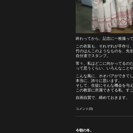
終わってから、記念に一枚撮っ
この衣装も、それぞれが手作り
竹のはんこのようなものを、先
自分達でスタンプ。
常々、私はどこに向かってるの
って思うくらい、いろんなこと
こんな風に、ホオパアができて
本当に、誇りに思います。
そして、生徒にそんな機会を与
この教室に所属できてる私、す
自画自賛で、締めておきます。
コメント(0)
今朝の冬。